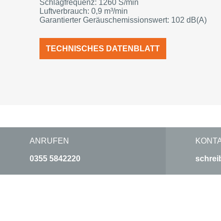
Schlagfrequenz: 1260 S/min
Luftverbrauch: 0,9 m³/min
Garantierter Geräuschemissionswert: 102 dB(A)
TECHNISCHES DATENBLATT
ANRUFEN
KONT
0355 5842220
schrei