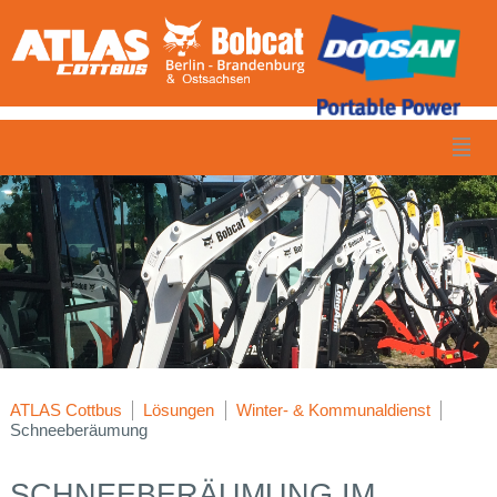
ATLAS Cottbus
Lösungen
Winter- & Kommunaldienst
Schneeberäumung
SCHNEEBERÄUMUNG IM