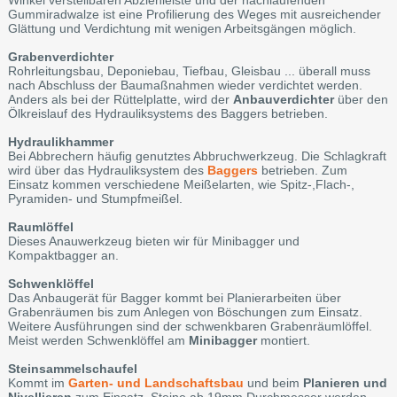
Gummiradwalze ist eine Profilierung des Weges mit ausreichender
Glättung und Verdichtung mit wenigen Arbeitsgängen möglich.
Grabenverdichter
Rohrleitungsbau, Deponiebau, Tiefbau, Gleisbau ... überall muss
nach Abschluss der Baumaßnahmen wieder verdichtet werden.
Anders als bei der Rüttelplatte, wird der
Anbauverdichter
über den
Ölkreislauf des Hydrauliksystems des Baggers betrieben.
Hydraulikhammer
Bei Abbrechern häufig genutztes Abbruchwerkzeug. Die Schlagkraft
wird über das Hydrauliksystem des
Baggers
betrieben. Zum
Einsatz kommen verschiedene Meißelarten, wie Spitz-,Flach-,
Pyramiden- und Stumpfmeißel.
Raumlöffel
Dieses Anauwerkzeug bieten wir für Minibagger und
Kompaktbagger an.
Schwenklöffel
Das Anbaugerät für Bagger kommt bei Planierarbeiten über
Grabenräumen bis zum Anlegen von Böschungen zum Einsatz.
Weitere Ausführungen sind der schwenkbaren Grabenräumlöffel.
Meist werden Schwenklöffel am
Minibagger
montiert.
Steinsammelschaufel
Kommt im
Garten- und Landschaftsbau
und beim
Planieren und
Nivellieren
zum Einsatz. Steine ab 19mm Durchmesser werden