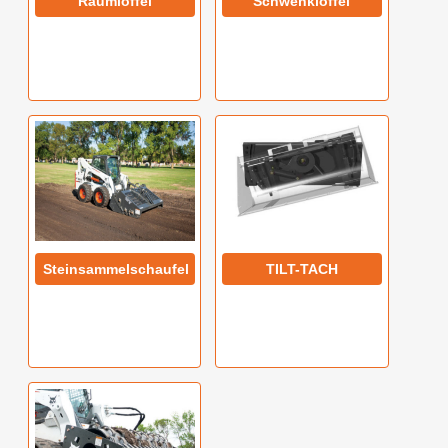
Räumlöffel
Schwenklöffel
Steinsammelschaufel
TILT-TACH