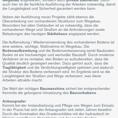
auch hier ist die fachliche Ausführung der Arbeiten notwendig, damit
die Langlebigkeit und Sicherheit garantiert werden kann.
Neben der Ausführung neuer Projekte zählt ebenso die
Überarbeitung von vorhandenen Strukturen zum Wegebau.
Besonders bei alten Gebäuden ist es notwendig, dass die
vorhandenen Wege und Straßen an die Anforderungen sowie
Belastungen des heutigen
Städtebaus
angepasst werden.
Die Aufbereitung / Wiederverwendung des vorhandenen Bodens ist
eine weitere, wichtige, Maßnahme im Wegebau. Die
Bodenaufbereitung
und die Bodenverbesserung senkt Baukosten.
Boden ist ein hochwertiger und wertvoller Baustoff. Durch moderne
Verfahren ist es rentabel, den Boden so aufzubereiten, dass die
Qualität deutlich gesteigert werden. Dazu gehört auch, dass die
Tragfähigkeit
und die Verdichtungswilligkeit optimiert und dadurch
die Struktur des Bodens verbessert wird. Im Ergebnis wird so die
Langlebigkeit der Straßen und Wege verbessert, was diese
Arbeiten attraktiv macht.
Die Wahl der richtigen
Baumaschine
sichert bei entsprechender
Kennntis die gelungene Umsetzung des
Bauvorhabens
.
Anbaugrader
Kommt bei der Instandsetzung und Pflege von Wegen zum Einsatz.
In der Praxis hat sich der Anbaugrader seit vielen Jahren bewährt.
Durch die Komination des Graderschildes mit der hydraulisch im
Winkel verstellbaren Abziehleiste und der nachlaufenden