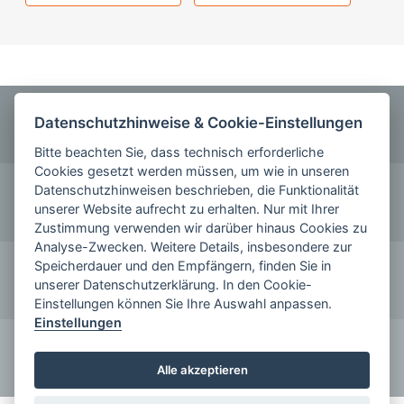
ANRUFEN
Datenschutzhinweise & Cookie-Einstellungen
0355 5842220
Bitte beachten Sie, dass technisch erforderliche
Cookies gesetzt werden müssen, um wie in unseren
KONTAKT
Datenschutzhinweisen beschrieben, die Funktionalität
unserer Website aufrecht zu erhalten. Nur mit Ihrer
schreiben Sie uns
Zustimmung verwenden wir darüber hinaus Cookies zu
Analyse-Zwecken. Weitere Details, insbesondere zur
FOLGE SIE UNS AUF
Speicherdauer und den Empfängern, finden Sie in
unserer Datenschutzerklärung. In den Cookie-
Einstellungen können Sie Ihre Auswahl anpassen.
Einstellungen
KOMMEN SIE ZU UNS
Alle akzeptieren
Jobangebote