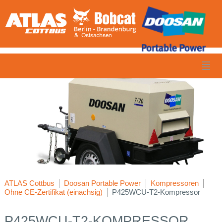
ATLAS Cottbus
Doosan Portable Power
Kompressoren
Ohne CE-Zertifikat (einachsig)
P425WCU-T2-Kompressor
P425WCU-T2-KOMPRESSOR