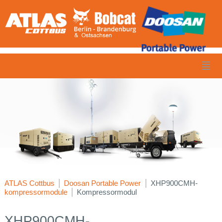
ATLAS Cottbus
Doosan Portable Power
XHP900CMH-
kompressormodule
Kompressormodul
XHP900CMH-