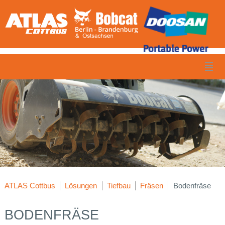
ATLAS Cottbus
Lösungen
Tiefbau
Fräsen
Bodenfräse
BODENFRÄSE